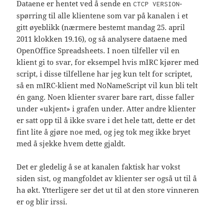
Dataene er hentet ved å sende en
-
CTCP VERSION
spørring til alle klientene som var på kanalen i et
gitt øyeblikk (nærmere bestemt mandag 25. april
2011 klokken 19.16), og så analysere dataene med
OpenOffice Spreadsheets. I noen tilfeller vil en
klient gi to svar, for eksempel hvis mIRC kjører med
script, i disse tilfellene har jeg kun telt for scriptet,
så en mIRC-klient med NoNameScript vil kun bli telt
én gang. Noen klienter svarer bare rart, disse faller
under «ukjent» i grafen under. Atter andre klienter
er satt opp til å ikke svare i det hele tatt, dette er det
fint lite å gjøre noe med, og jeg tok meg ikke bryet
med å sjekke hvem dette gjaldt.
Det er gledelig å se at kanalen faktisk har vokst
siden sist, og mangfoldet av klienter ser også ut til å
ha økt. Ytterligere ser det ut til at den store vinneren
er og blir irssi.