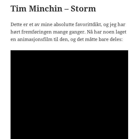
Tim Minchin – Storm
Dette er et av mine absolutte favorittdikt, og jeg har
hørt fremføringen mange ganger. Nå har noen laget
en animasjonsfilm til den, og det måtte bare deles: