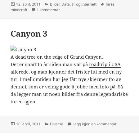
Publisert
Kategorier
Stikkord
12. april, 2011
Bilder
,
Data, IT og Internett
hires
,
til Høyoppløselig screenshot fra Minecraft
minecraft
1 kommentar
Canyon 3
A dead tree on the edge of Grand Canyon.
Det er snart to år siden man var på
roadtrip i USA
allerede, og man kjenner det frister litt med en ny
tur. I mellomtiden har jeg fått nye skjermer (to av
denne
), som er veldig gode å jobbe med foto på. Så
da legger man ut noen bilder fra denne legendariske
turen igjen.
Publisert
Kategorier
til Canyon 3
10. april, 2011
Diverse
Legg igjen en kommentar