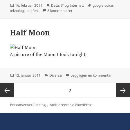
Publisert
Kategorier
Stikkord
16. februar, 2011
Data, IT og Internett
google voice
,
til Google Voice i Norge?
teknologi
,
telefoni
8 kommentarer
Half Moon
A picture of the Moon I took tonight.
Publisert
Kategorier
til Half Mo
12. januar, 2011
Diverse
Legg igjen en kommentar
Sidepaginering
SIDE
7
Forrige
Neste
Personvernerklæring
Stolt drevet av WordPress
side
side