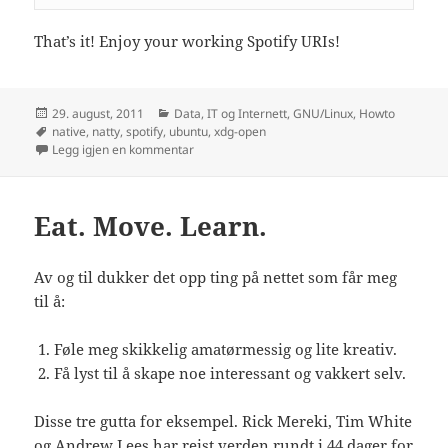
That’s it! Enjoy your working Spotify URIs!
Publisert
Kategorier
29. august, 2011
Data, IT og Internett
,
GNU/Linux
,
Howto
Stikkord
native
,
natty
,
spotify
,
ubuntu
,
xdg-open
til How to get Spotify URLs working again in 
Legg igjen en kommentar
Eat. Move. Learn.
Av og til dukker det opp ting på nettet som får meg
til å:
Føle meg skikkelig amatørmessig og lite kreativ.
Få lyst til å skape noe interessant og vakkert selv.
Disse tre gutta for eksempel. Rick Mereki, Tim White
og Andrew Lees har reist verden rundt i 44 dager for