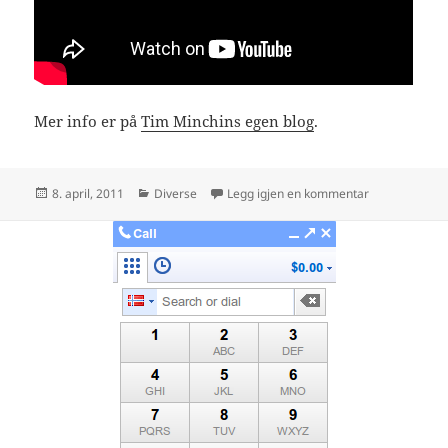
Mer info er på
Tim Minchins egen blog
.
Publisert
Kategorier
til Tim Minchi
8. april, 2011
Diverse
Legg igjen en kommentar