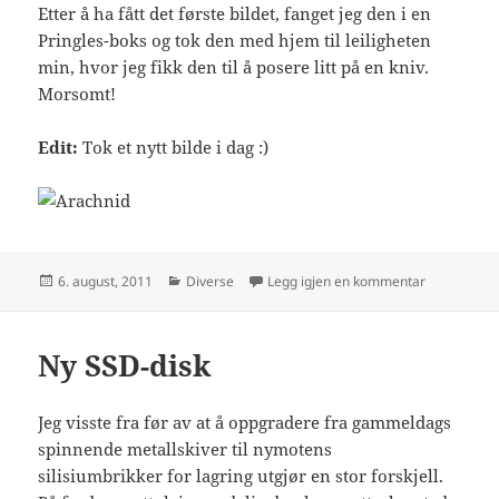
Etter å ha fått det første bildet, fanget jeg den i en
Pringles-boks og tok den med hjem til leiligheten
min, hvor jeg fikk den til å posere litt på en kniv.
Morsomt!
Edit:
Tok et nytt bilde i dag :)
Publisert
Kategorier
til Edderko
6. august, 2011
Diverse
Legg igjen en kommentar
Ny SSD-disk
Jeg visste fra før av at å oppgradere fra gammeldags
spinnende metallskiver til nymotens
silisiumbrikker for lagring utgjør en stor forskjell.