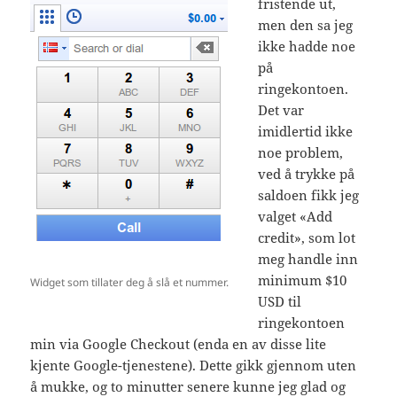
fristende ut,
men den sa jeg
ikke hadde noe
på
ringekontoen.
Det var
imidlertid ikke
noe problem,
ved å trykke på
saldoen fikk jeg
valget «Add
credit», som lot
meg handle inn
minimum $10
Widget som tillater deg å slå et nummer.
USD til
ringekontoen
min via Google Checkout (enda en av disse lite
kjente Google-tjenestene). Dette gikk gjennom uten
å mukke, og to minutter senere kunne jeg glad og