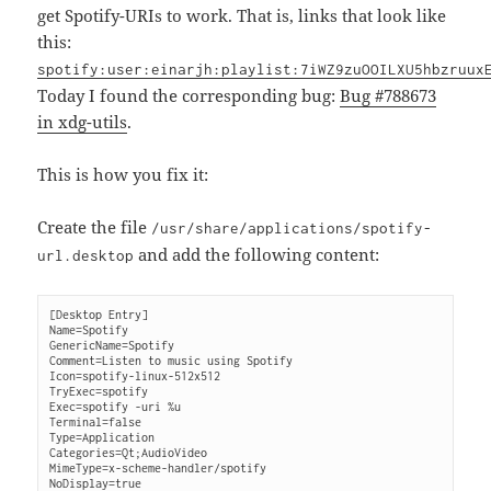
get Spotify-URIs to work. That is, links that look like
this:
spotify:user:einarjh:playlist:7iWZ9zuOOILXU5hbzruux
Today I found the corresponding bug:
Bug #788673
in xdg-utils
.
This is how you fix it:
Create the file
/usr/share/applications/spotify-
and add the following content:
url.desktop
[Desktop Entry]

Name=Spotify

GenericName=Spotify

Comment=Listen to music using Spotify

Icon=spotify-linux-512x512

TryExec=spotify

Exec=spotify -uri %u

Terminal=false

Type=Application

Categories=Qt;AudioVideo

MimeType=x-scheme-handler/spotify

NoDisplay=true