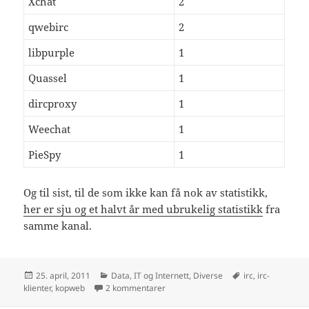
Xchat
2
qwebirc
2
libpurple
1
Quassel
1
dircproxy
1
Weechat
1
PieSpy
1
Og til sist, til de som ikke kan få nok av statistikk,
her er sju og et halvt år med ubrukelig statistikk
fra
samme kanal.
Publisert
Kategorier
Stikkord
25. april, 2011
Data, IT og Internett
,
Diverse
irc
,
irc-
til #kopweb-survey 2011
klienter
,
kopweb
2 kommentarer