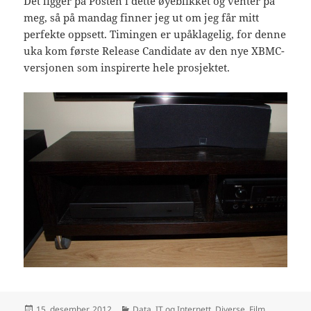
Det ligger på Posten i dette øyeblikket og venter på
meg, så på mandag finner jeg ut om jeg får mitt
perfekte oppsett. Timingen er upåklagelig, for denne
uka kom første Release Candidate av den nye XBMC-
versjonen som inspirerte hele prosjektet.
Publisert
Kategorier
15. desember, 2012
Data, IT og Internett
,
Diverse
,
Film,