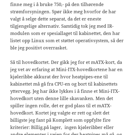
finne meg i å bruke 750,- på den tilhørende
strømforsyningen. Spør ikke meg hvorfor de har
valgt å selge dette separat, da det er eneste
tilgjengelige alternativ. Samtidig tok jeg med IR-
modulen som er spesiallaget til kabinettet, den har
listet opp Linux som et støttet operativsystem, så der
ble jeg positivt overrasket.
Så til hovedkortet. Der gikk jeg for et mATX-kort, da
jeg vet av erfaring at Mini-ITX-hovedkortene har en
kjøleribbe akkurat der hvor heatpipes-ene til
kabinettet må gå fra CPU-en og bort til kabinettets
yttervegg. Jeg har ikke lykkes i å finne et Mini-ITX-
hovedkort uten denne lille skavanken. Men det
spiller ingen rolle, det er god plass til et mATX-
hovedkort. Kortet jeg valgte er rett og slett det
billigste jeg fant på Komplett som oppfylte fire
kriterier: Billig,på lager, ingen kjøleribber eller
andre elementer i veien for der heatpipes må gå, og