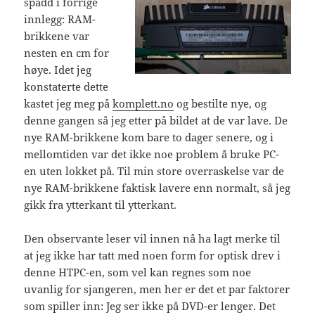
spådd i forrige
innlegg: RAM-
brikkene var
nesten en cm for
høye. Idet jeg
konstaterte dette
kastet jeg meg på
komplett.no
og bestilte nye, og
denne gangen så jeg etter på bildet at de var lave. De
nye RAM-brikkene kom bare to dager senere, og i
mellomtiden var det ikke noe problem å bruke PC-
en uten lokket på. Til min store overraskelse var de
nye RAM-brikkene faktisk lavere enn normalt, så jeg
gikk fra ytterkant til ytterkant.
Den observante leser vil innen nå ha lagt merke til
at jeg ikke har tatt med noen form for optisk drev i
denne HTPC-en, som vel kan regnes som noe
uvanlig for sjangeren, men her er det et par faktorer
som spiller inn: Jeg ser ikke på DVD-er lenger. Det