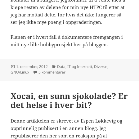
kjøpe resten av delene for min nye HTPC til etter at
jeg har mottatt dette, for hvis det ikke fungerer så
ser jeg ikke mye poeng i oppgraderingen.
Planen er i hvert fall å dokumentere fremgangen i
mitt nye lille hobbyprosjekt her på bloggen.
Publisert
Kategorier
1. desember, 2012
Data, IT og Internett
,
Diverse
,
til Ny HTPC på gang
GNU/Linux
5 kommentarer
Xocai, en sunn sjokolade? Er
det helse i hver bit?
Denne artikkelen er skrevet av Espen Løkkevig og
opprinnelig publisert i en annen blogg. Jeg
republiserer den her som en reaksjon på at