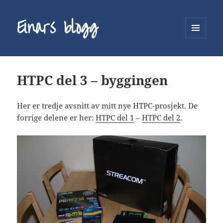
Einars blogg
MENY
OG
WIDGETER
HTPC del 3 – byggingen
Her er tredje avsnitt av mitt nye HTPC-prosjekt. De
forrige delene er her:
HTPC del 1
–
HTPC del 2
.