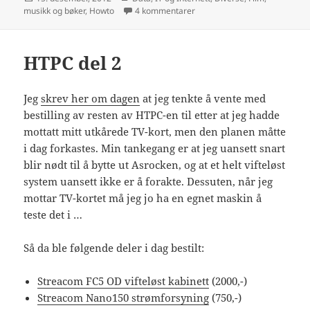
til HTPC del 3 – byggingen
musikk og bøker
,
Howto
4 kommentarer
HTPC del 2
Jeg
skrev her om dagen
at jeg tenkte å vente med
bestilling av resten av HTPC-en til etter at jeg hadde
mottatt mitt utkårede TV-kort, men den planen måtte
i dag forkastes. Min tankegang er at jeg uansett snart
blir nødt til å bytte ut Asrocken, og at et helt vifteløst
system uansett ikke er å forakte. Dessuten, når jeg
mottar TV-kortet må jeg jo ha en egnet maskin å
teste det i …
Så da ble følgende deler i dag bestilt:
Streacom FC5 OD vifteløst kabinett
(2000,-)
Streacom Nano150 strømforsyning
(750,-)