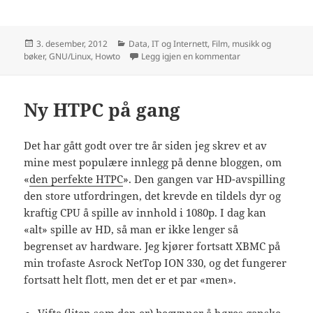
Publisert
Kategorier
3. desember, 2012
Data, IT og Internett
,
Film, musikk og
til HTPC del 2
bøker
,
GNU/Linux
,
Howto
Legg igjen en kommentar
Ny HTPC på gang
Det har gått godt over tre år siden jeg skrev et av
mine mest populære innlegg på denne bloggen, om
«
den perfekte HTPC
». Den gangen var HD-avspilling
den store utfordringen, det krevde en tildels dyr og
kraftig CPU å spille av innhold i 1080p. I dag kan
«alt» spille av HD, så man er ikke lenger så
begrenset av hardware. Jeg kjører fortsatt XBMC på
min trofaste Asrock NetTop ION 330, og det fungerer
fortsatt helt flott, men det er et par «men».
Vifta (liten som den er) begynner å høres ganske