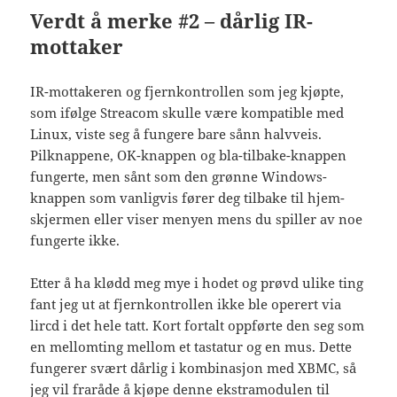
Verdt å merke #2 – dårlig IR-
mottaker
IR-mottakeren og fjernkontrollen som jeg kjøpte,
som ifølge Streacom skulle være kompatible med
Linux, viste seg å fungere bare sånn halvveis.
Pilknappene, OK-knappen og bla-tilbake-knappen
fungerte, men sånt som den grønne Windows-
knappen som vanligvis fører deg tilbake til hjem-
skjermen eller viser menyen mens du spiller av noe
fungerte ikke.
Etter å ha klødd meg mye i hodet og prøvd ulike ting
fant jeg ut at fjernkontrollen ikke ble operert via
lircd i det hele tatt. Kort fortalt oppførte den seg som
en mellomting mellom et tastatur og en mus. Dette
fungerer svært dårlig i kombinasjon med XBMC, så
jeg vil fraråde å kjøpe denne ekstramodulen til