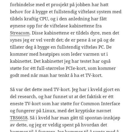
forbindelse med et prosjekt på jobben har hatt
behov for å bygge et fullstendig vifteløst system med
tildels kraftig CPU, og i den anledning har fått
øynene opp for de vifteløse kabinettene fra
Streacom
. Disse kabinettene er tildels dyre, men det
synes jeg er vel verdt det; de er pene å se på og de
tillater deg å bygge en fullstendig vifteløs PC. De
kommer med heatpipes som leder varmen ut i
kabinettet. Det kabinettet jeg har testet har også
støtte for étt full-størrelse PCIe-kort, som kommer
godt med når man har tenkt å ha et TV-kort.
Så var det dette med TV-kort. Jeg har i kveld gjort en
del research, og har funnet ut at det faktisk er étt
eneste TV-kort som har støtte for Common Interface
og fungerer på Linux, med det kryptiske navnet
TBS6618
. Så i kveld har man gått til spontan-innkjøp
av dette, og jeg er veldig spent på hvordan det
kommer til å fungere. Jeg kommer til å vente med å