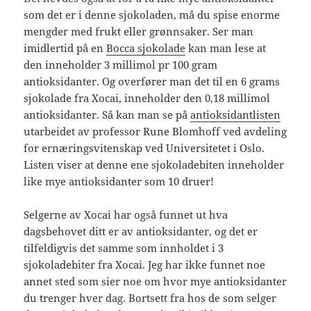
som det er i denne sjokoladen, må du spise enorme
mengder med frukt eller grønnsaker. Ser man
imidlertid på en
Bocca sjokolade
kan man lese at
den inneholder 3 millimol pr 100 gram
antioksidanter. Og overfører man det til en 6 grams
sjokolade fra Xocai, inneholder den 0,18 millimol
antioksidanter. Så kan man se på
antioksidantlisten
utarbeidet av professor Rune Blomhoff ved avdeling
for ernæringsvitenskap ved Universitetet i Oslo.
Listen viser at denne ene sjokoladebiten inneholder
like mye antioksidanter som 10 druer!
Selgerne av Xocai har også funnet ut hva
dagsbehovet ditt er av antioksidanter, og det er
tilfeldigvis det samme som innholdet i 3
sjokoladebiter fra Xocai. Jeg har ikke funnet noe
annet sted som sier noe om hvor mye antioksidanter
du trenger hver dag. Bortsett fra hos de som selger