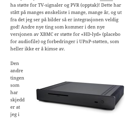
ha støtte for TV-signaler og PVR (opptak)! Dette har
stått på manges ønskeliste i mange, mange år, og ut
fra det jeg ser på bilder så er integrasjonen veldig
god! Andre nye ting som kommer i den nye
versjonen av XBMC er støtte for «HD-lyd» (placebo
for audiofile) og forbedringer i UPnP-støtten, som
heller ikke er å kimse av.
Den
andre
tingen
som
har
skjedd
er at
jeg i