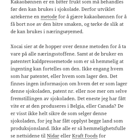
Kakaobønnen er en bitter frukt som må behandles
før den kan brukes i sjokolade. Derfor utviklet
aztekerne en
metode
for å gjære kakaobønnen for å
få bort noe av den bitre smaken, og tørke de slik at
de kan brukes i næringsøyemed.
Xocai sier at de hopper over denne metoden for å ta
vare på alle næringsstoffene. Samt at de bruker en
patentert kaldpressemetode som er så hemmelig at
ingenting kan fortelles om den. Ikke engang hvem
som har patentet, eller hvem som lager den. Det
finnes ingen informasjon om hvem det er som lager
denne sjokoladen, patent nr. eller noe mer om selve
fremstillingen av sjokoladen. Det eneste jeg har fått
vite er at den produseres i Belgia, eller Canada? De
er visst ikke helt sikre de som selger denne
sjokoladen, for jeg har fått opplyst begge land som
produksjonsland. Ikke alle er så hemmelighetsfulle
se nettsidene til
Nidar
eller
Kraft Foods
for