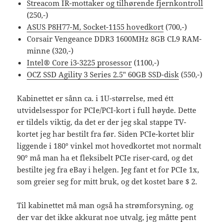
Streacom IR-mottaker og tilhørende fjernkontroll
(250,-)
ASUS P8H77-M, Socket-1155 hovedkort
(700,-)
Corsair Vengeance DDR3 1600MHz 8GB CL9 RAM-
minne (320,-)
Intel® Core i3-3225 prosessor
(1100,-)
OCZ SSD Agility 3 Series 2.5″ 60GB SSD-disk
(550,-)
Kabinettet er sånn ca. i 1U-størrelse, med étt
utvidelsesspor for PCIe/PCI-kort i full høyde. Dette
er tildels viktig, da det er der jeg skal stappe TV-
kortet jeg har bestilt fra før. Siden PCIe-kortet blir
liggende i 180° vinkel mot hovedkortet mot normalt
90° må man ha et fleksibelt PCIe riser-card, og det
bestilte jeg fra eBay i helgen. Jeg fant et for PCIe 1x,
som greier seg for mitt bruk, og det kostet bare $ 2.
Til kabinettet må man også ha strømforsyning, og
der var det ikke akkurat noe utvalg, jeg måtte pent