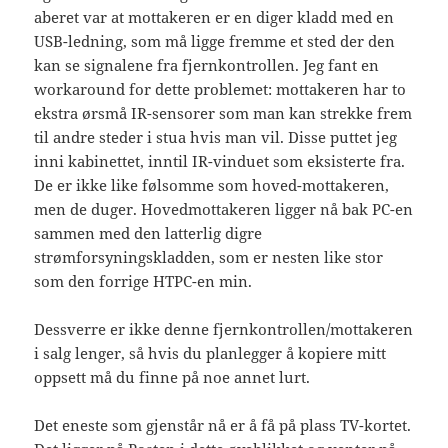
aberet var at mottakeren er en diger kladd med en
USB-ledning, som må ligge fremme et sted der den
kan se signalene fra fjernkontrollen. Jeg fant en
workaround for dette problemet: mottakeren har to
ekstra ørsmå IR-sensorer som man kan strekke frem
til andre steder i stua hvis man vil. Disse puttet jeg
inni kabinettet, inntil IR-vinduet som eksisterte fra.
De er ikke like følsomme som hoved-mottakeren,
men de duger. Hovedmottakeren ligger nå bak PC-en
sammen med den latterlig digre
strømforsyningskladden, som er nesten like stor
som den forrige HTPC-en min.
Dessverre er ikke denne fjernkontrollen/mottakeren
i salg lenger, så hvis du planlegger å kopiere mitt
oppsett må du finne på noe annet lurt.
Det eneste som gjenstår nå er å få på plass TV-kortet.