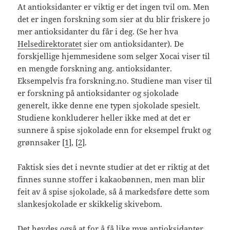
At antioksidanter er viktig er det ingen tvil om. Men
det er ingen forskning som sier at du blir friskere jo
mer antioksidanter du får i deg. (Se her hva
Helsedirektoratet
sier om antioksidanter). De
forskjellige hjemmesidene som selger Xocai viser til
en mengde forskning ang. antioksidanter.
Eksempelvis fra forskning.no. Studiene man viser til
er forskning på antioksidanter og sjokolade
generelt, ikke denne ene typen sjokolade spesielt.
Studiene konkluderer heller ikke med at det er
sunnere å spise sjokolade enn for eksempel frukt og
grønnsaker [
1
], [
2
].
Faktisk sies det i nevnte studier at det er riktig at det
finnes sunne stoffer i kakaobønnen, men man blir
feit av å spise sjokolade, så å markedsføre dette som
slankesjokolade er skikkelig skivebom.
Det hevdes også at for å få like mye antioksidanter