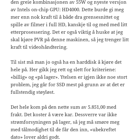
den greie kombinasjonen av 55W og nyeste versjon
av Intels on-chip GPU: HD4000. Dette burde gi meg
mer enn nok kraft til å både dra grensesnittet og
spille av filmer i full HD, kanskje til og med med litt
etterprosessering. Det er også viktig å huske at jeg
skal kjøre PVR på denne maskinen, så jeg trenger litt
kraft til videohåndtering.
Til sist må man jo også ha en harddisk å kjøre det
hele på. Her gikk jeg rett og slett for kriteriene:
«billig» og «på lager». Ytelsen er igjen ikke noe stort
problem, jeg går for SSD mest på grunn av at det er
fullstendig støyløst.
Det hele kom på den nette sum av 5.851,00 med
frakt. Det koster å være kar. Dessverre var ikke
strømforsyningen på lager, så jeg må smøre meg
med tålmodighet til de får den inn, «ubekreftet
dato» lover aldri godt.