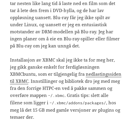
tar nesten like lang tid å laste ned en film som det
tar å lete den frem i DVD-hylla, og de har lav
oppløsning uansett. Blu-ray får jeg ikke spilt av
under Linux, og uansett er jeg en entusiastisk
motstander av DRM-modellen på Blu-ray. Jeg har
ingen planer om å eie en Blu-ray-spiller eller filmer
på Blu-ray om jeg kan unngå det.
Installasjon av XBMC skal jeg ikke ta for meg her,
jeg gikk ganske enkelt for ferdigløsningen
XBMCbuntu, som er tilgjengelig fra
nedlastingssiden
til XBMC
. Innstillinger og bibliotek dro jeg med meg
fra den forrige HTPC-en ved å pakke sammen og
overføre mappen
. Gratis tips: slett alle
~/.xbmc
filene som ligger i
, hos
~/.xbmc/addons/packages/
meg lå det 15 GB med gamle versjoner av plugins og
temaer der.