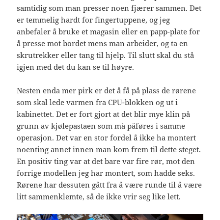
samtidig som man presser noen fjærer sammen. Det
er temmelig hardt for fingertuppene, og jeg
anbefaler å bruke et magasin eller en papp-plate for
å presse mot bordet mens man arbeider, og ta en
skrutrekker eller tang til hjelp. Til slutt skal du stå
igjen med det du kan se til høyre.
Nesten enda mer pirk er det å få på plass de rørene
som skal lede varmen fra CPU-blokken og ut i
kabinettet. Det er fort gjort at det blir mye klin på
grunn av kjølepastaen som må påføres i samme
operasjon. Det var en stor fordel å ikke ha montert
noenting annet innen man kom frem til dette steget.
En positiv ting var at det bare var fire rør, mot den
forrige modellen jeg har montert, som hadde seks.
Rørene har dessuten gått fra å være runde til å være
litt sammenklemte, så de ikke vrir seg like lett.