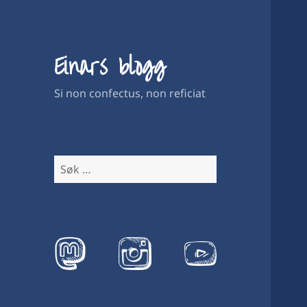
Einars blogg
Si non confectus, non reficiat
Søk
etter: