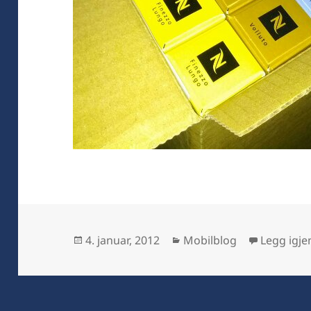
Publisert
Kategorier
4. januar, 2012
Mobilblog
Legg igj