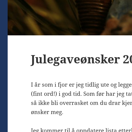
Julegaveønsker 2
I år som i fjor er jeg tidlig ute og leg
(fint ord!) i god tid. Som før har jeg t
så ikke bli overrasket om du drar kje
ønsker meg.
Jeg kommer til å oppdatere lista ett