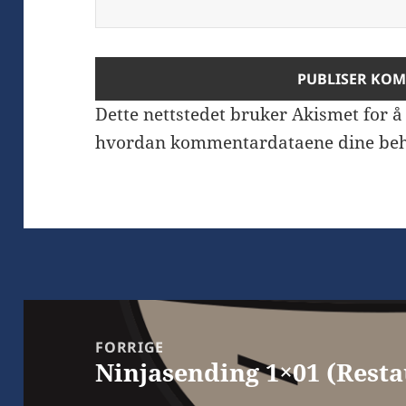
Dette nettstedet bruker Akismet for 
hvordan kommentardataene dine beh
Innleggsnavigasjon
FORRIGE
Ninjasending 1×01 (Resta
Forrige
innlegg: