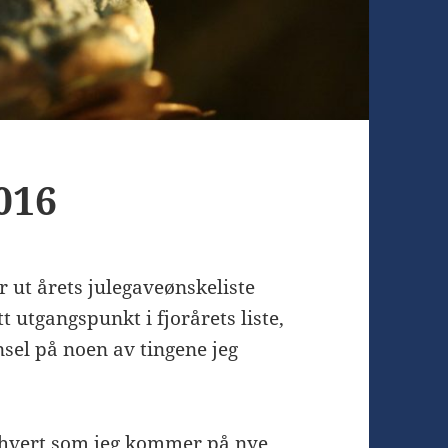
016
ger ut årets julegaveønskeliste
att utgangspunkt i fjorårets liste,
nsel på noen av tingene jeg
erhvert som jeg kommer på nye