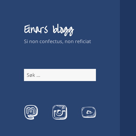
Einars blogg
Si non confectus, non reficiat
Søk
etter: