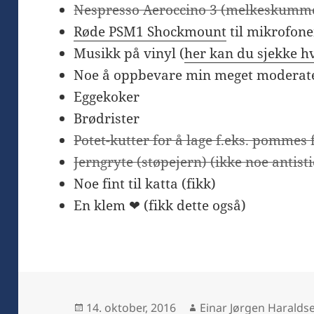
Nespresso Aeroccino 3 (melkeskumm
Røde PSM1 Shockmount
til mikrofon
Musikk på vinyl (
her kan du sjekke hv
Noe å oppbevare min meget moderate
Eggekoker
Brødrister
Potet-kutter for å lage f.eks. pommes f
Jerngryte (støpejern) (ikke noe antisti
Noe fint til katta (fikk)
En klem ❤ (fikk dette også)
Publisert
Forfatter
14. oktober, 2016
Einar Jørgen Haralds