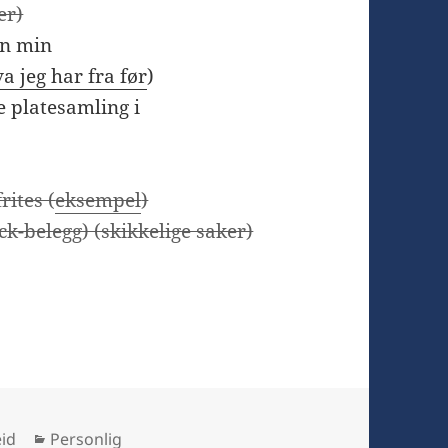
er)
en min
a jeg har fra før
)
 platesamling i
rites (
eksempel
)
ck-belegg) (skikkelige saker)
Kategorier
eid
Personlig