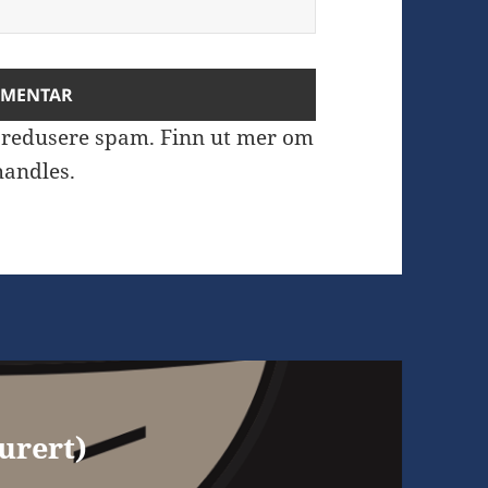
å redusere spam.
Finn ut mer om
andles.
urert)