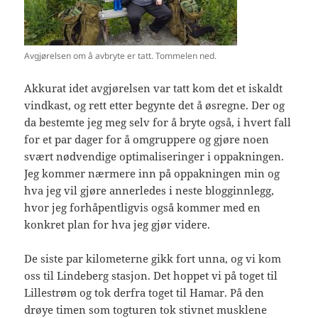
Avgjørelsen om å avbryte er tatt. Tommelen ned.
Akkurat idet avgjørelsen var tatt kom det et iskaldt
vindkast, og rett etter begynte det å øsregne. Der og
da bestemte jeg meg selv for å bryte også, i hvert fall
for et par dager for å omgruppere og gjøre noen
svært nødvendige optimaliseringer i oppakningen.
Jeg kommer nærmere inn på oppakningen min og
hva jeg vil gjøre annerledes i neste blogginnlegg,
hvor jeg forhåpentligvis også kommer med en
konkret plan for hva jeg gjør videre.
De siste par kilometerne gikk fort unna, og vi kom
oss til Lindeberg stasjon. Det hoppet vi på toget til
Lillestrøm og tok derfra toget til Hamar. På den
drøye timen som togturen tok stivnet musklene