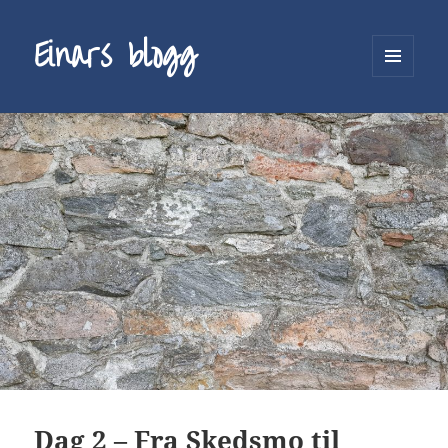
Einars blogg
MENY
OG
WIDGETER
Dag 2 – Fra Skedsmo til