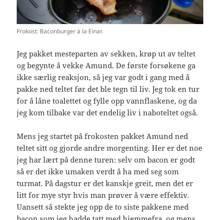
Frokost: Baconburger à la Einar.
Jeg pakket mesteparten av sekken, krøp ut av teltet
og begynte å vekke Amund. De første forsøkene ga
ikke særlig reaksjon, så jeg var godt i gang med å
pakke ned teltet før det ble tegn til liv. Jeg tok en tur
for å låne toalettet og fylle opp vannflaskene, og da
jeg kom tilbake var det endelig liv i naboteltet også.
Mens jeg startet på frokosten pakket Amund ned
teltet sitt og gjorde andre morgenting. Her er det noe
jeg har lært på denne turen: selv om bacon er godt
så er det ikke umaken verdt å ha med seg som
turmat. På dagstur er det kanskje greit, men det er
litt for mye styr hvis man prøver å være effektiv.
Uansett så stekte jeg opp de to siste pakkene med
bacon som jeg hadde tatt med hjemmefra, og mens