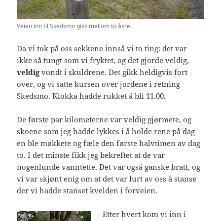
Veien inn til Skedsmo gikk mellom to åkre.
Da vi tok på oss sekkene innså vi to ting: det var
ikke så tungt som vi fryktet, og det gjorde veldig,
veldig
vondt i skuldrene. Det gikk heldigvis fort
over, og vi satte kursen over jordene i retning
Skedsmo. Klokka hadde rukket å bli 11.00.
De første par kilometerne var veldig gjørmete, og
skoene som jeg hadde lykkes i å holde rene på dag
en ble møkkete og fæle den første halvtimen av dag
to. I det minste fikk jeg bekreftet at de var
nogenlunde vanntette. Det var også ganske bratt, og
vi var skjønt enig om at det var lurt av oss å stanse
der vi hadde stanset kvelden i forveien.
Etter hvert kom vi inn i