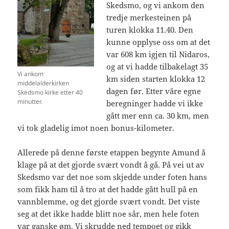
Skedsmo, og vi ankom den
tredje merkesteinen på
turen klokka 11.40. Den
kunne opplyse oss om at det
var 608 km igjen til Nidaros,
og at vi hadde tilbakelagt 35
Vi ankom
km siden starten klokka 12
middelalderkirken
dagen før. Etter våre egne
Skedsmo kirke etter 40
minutter.
beregninger hadde vi ikke
gått mer enn ca. 30 km, men
vi tok gladelig imot noen bonus-kilometer.
Allerede på denne første etappen begynte Amund å
klage på at det gjorde svært vondt å gå. På vei ut av
Skedsmo var det noe som skjedde under foten hans
som fikk ham til å tro at det hadde gått hull på en
vannblemme, og det gjorde svært vondt. Det viste
seg at det ikke hadde blitt noe sår, men hele foten
var ganske øm. Vi skrudde ned tempoet og gikk