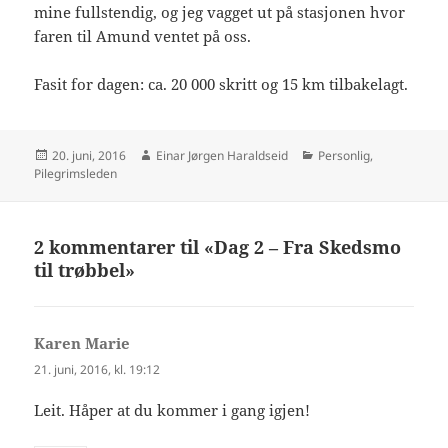
mine fullstendig, og jeg vagget ut på stasjonen hvor
faren til Amund ventet på oss.
Fasit for dagen: ca. 20 000 skritt og 15 km tilbakelagt.
Publisert
Forfatter
Kategorier
20. juni, 2016
Einar Jørgen Haraldseid
Personlig
,
Pilegrimsleden
2 kommentarer til «Dag 2 – Fra Skedsmo
til trøbbel»
Karen Marie
sier:
21. juni, 2016, kl. 19:12
Leit. Håper at du kommer i gang igjen!