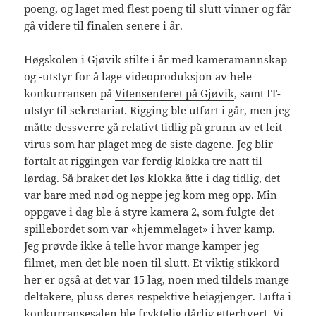
poeng, og laget med flest poeng til slutt vinner og får
gå videre til finalen senere i år.
Høgskolen i Gjøvik stilte i år med kameramannskap
og -utstyr for å lage videoproduksjon av hele
konkurransen på
Vitensenteret på Gjøvik
, samt IT-
utstyr til sekretariat. Rigging ble utført i går, men jeg
måtte dessverre gå relativt tidlig på grunn av et leit
virus som har plaget meg de siste dagene. Jeg blir
fortalt at riggingen var ferdig klokka tre natt til
lørdag. Så braket det løs klokka åtte i dag tidlig, det
var bare med nød og neppe jeg kom meg opp. Min
oppgave i dag ble å styre kamera 2, som fulgte det
spillebordet som var «hjemmelaget» i hver kamp.
Jeg prøvde ikke å telle hvor mange kamper jeg
filmet, men det ble noen til slutt. Et viktig stikkord
her er også at det var 15 lag, noen med tildels mange
deltakere, pluss deres respektive heiagjenger. Lufta i
konkurransesalen ble fryktelig dårlig etterhvert. Vi