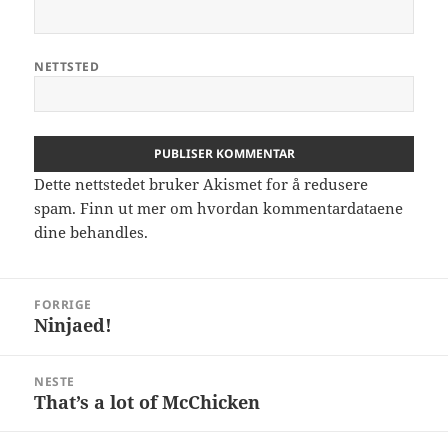
NETTSTED
Dette nettstedet bruker Akismet for å redusere
spam.
Finn ut mer om hvordan kommentardataene
dine behandles.
Innleggsnavigasjon
FORRIGE
Ninjaed!
Forrige
innlegg:
NESTE
That’s a lot of McChicken
Neste
innlegg: