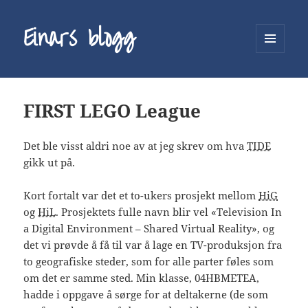
Einars blogg
MENY
OG
WIDGETER
FIRST LEGO League
Det ble visst aldri noe av at jeg skrev om hva
TIDE
gikk ut på.
Kort fortalt var det et to-ukers prosjekt mellom
HiG
og
HiL
. Prosjektets fulle navn blir vel «Television In
a Digital Environment – Shared Virtual Reality», og
det vi prøvde å få til var å lage en TV-produksjon fra
to geografiske steder, som for alle parter føles som
om det er samme sted. Min klasse, 04HBMETEA,
hadde i oppgave å sørge for at deltakerne (de som