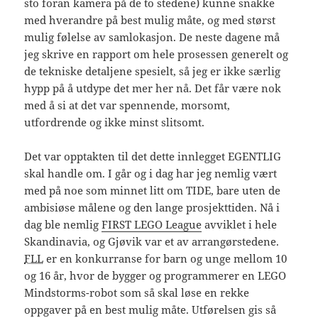
sto foran kamera på de to stedene) kunne snakke
med hverandre på best mulig måte, og med størst
mulig følelse av samlokasjon. De neste dagene må
jeg skrive en rapport om hele prosessen generelt og
de tekniske detaljene spesielt, så jeg er ikke særlig
hypp på å utdype det mer her nå. Det får være nok
med å si at det var spennende, morsomt,
utfordrende og ikke minst slitsomt.
Det var opptakten til det dette innlegget EGENTLIG
skal handle om. I går og i dag har jeg nemlig vært
med på noe som minnet litt om TIDE, bare uten de
ambisiøse målene og den lange prosjekttiden. Nå i
dag ble nemlig
FIRST LEGO League
avviklet i hele
Skandinavia, og Gjøvik var et av arrangørstedene.
FLL
er en konkurranse for barn og unge mellom 10
og 16 år, hvor de bygger og programmerer en LEGO
Mindstorms-robot som så skal løse en rekke
oppgaver på en best mulig måte. Utførelsen gis så