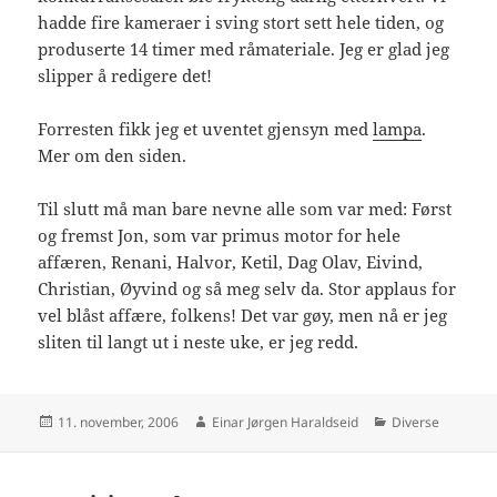
hadde fire kameraer i sving stort sett hele tiden, og
produserte 14 timer med råmateriale. Jeg er glad jeg
slipper å redigere det!
Forresten fikk jeg et uventet gjensyn med
lampa
.
Mer om den siden.
Til slutt må man bare nevne alle som var med: Først
og fremst Jon, som var primus motor for hele
affæren, Renani, Halvor, Ketil, Dag Olav, Eivind,
Christian, Øyvind og så meg selv da. Stor applaus for
vel blåst affære, folkens! Det var gøy, men nå er jeg
sliten til langt ut i neste uke, er jeg redd.
Publisert
Forfatter
Kategorier
11. november, 2006
Einar Jørgen Haraldseid
Diverse