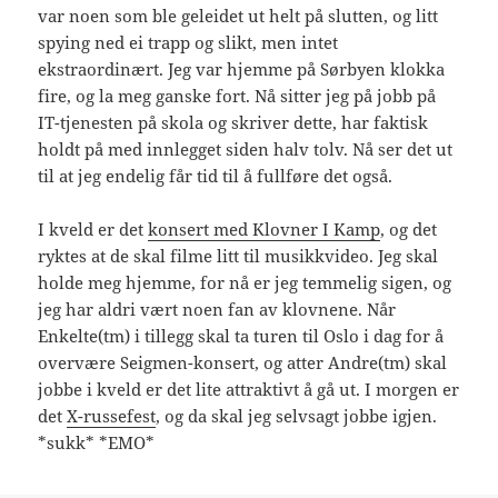
var noen som ble geleidet ut helt på slutten, og litt
spying ned ei trapp og slikt, men intet
ekstraordinært. Jeg var hjemme på Sørbyen klokka
fire, og la meg ganske fort. Nå sitter jeg på jobb på
IT-tjenesten på skola og skriver dette, har faktisk
holdt på med innlegget siden halv tolv. Nå ser det ut
til at jeg endelig får tid til å fullføre det også.
I kveld er det
konsert med Klovner I Kamp
, og det
ryktes at de skal filme litt til musikkvideo. Jeg skal
holde meg hjemme, for nå er jeg temmelig sigen, og
jeg har aldri vært noen fan av klovnene. Når
Enkelte(tm) i tillegg skal ta turen til Oslo i dag for å
overvære Seigmen-konsert, og atter Andre(tm) skal
jobbe i kveld er det lite attraktivt å gå ut. I morgen er
det
X-russefest
, og da skal jeg selvsagt jobbe igjen.
*sukk* *EMO*