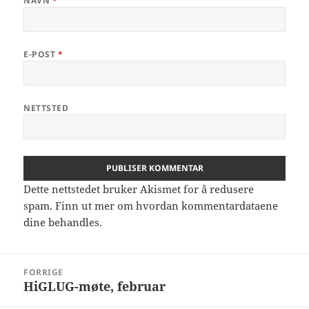
NAVN
*
E-POST
*
NETTSTED
Dette nettstedet bruker Akismet for å redusere
spam.
Finn ut mer om hvordan kommentardataene
dine behandles.
Innleggsnavigasjon
FORRIGE
HiGLUG-møte, februar
Forrige
innlegg: