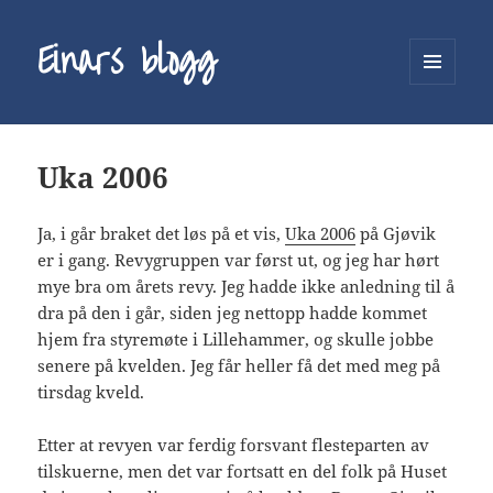
Einars blogg
MENY
OG
WIDGETER
Uka 2006
Ja, i går braket det løs på et vis,
Uka 2006
på Gjøvik
er i gang. Revygruppen var først ut, og jeg har hørt
mye bra om årets revy. Jeg hadde ikke anledning til å
dra på den i går, siden jeg nettopp hadde kommet
hjem fra styremøte i Lillehammer, og skulle jobbe
senere på kvelden. Jeg får heller få det med meg på
tirsdag kveld.
Etter at revyen var ferdig forsvant flesteparten av
tilskuerne, men det var fortsatt en del folk på Huset