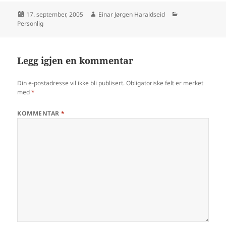
Publisert
Forfatter
Kategorier
17. september, 2005
Einar Jørgen Haraldseid
Personlig
Legg igjen en kommentar
Din e-postadresse vil ikke bli publisert.
Obligatoriske felt er merket
med
*
KOMMENTAR
*