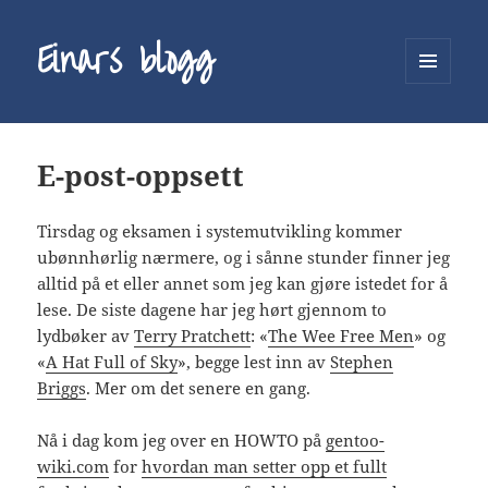
Einars blogg
MENY
OG
WIDGETER
E-post-oppsett
Tirsdag og eksamen i systemutvikling kommer
ubønnhørlig nærmere, og i sånne stunder finner jeg
alltid på et eller annet som jeg kan gjøre istedet for å
lese. De siste dagene har jeg hørt gjennom to
lydbøker av
Terry Pratchett
: «
The Wee Free Men
» og
«
A Hat Full of Sky
», begge lest inn av
Stephen
Briggs
. Mer om det senere en gang.
Nå i dag kom jeg over en HOWTO på
gentoo-
wiki.com
for
hvordan man setter opp et fullt