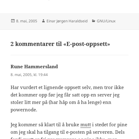
Publisert
Forfatter
Kategorier
8. mai, 2005
Einar Jørgen Haraldseid
GNU/Linux
2 kommentarer til «E-post-oppsett»
Rune Hammersland
sier:
8. mai, 2005, kl. 19:44
Har vurdert et lignende oppsett selv, men tror ikke
det kommer opp før jeg får satt opp en server jeg
stoler litt mer på (har håp om å ha lenge) enn
powernode.
Jeg kommer så klart til å bruke
mutt
i stedet for pine
om jeg skal ha tilgang til e-posten på serveren. Dels