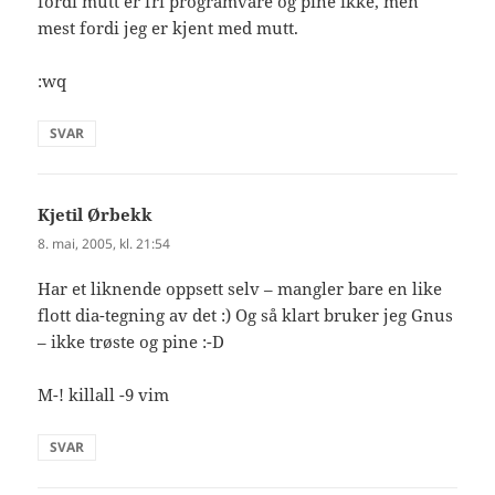
fordi mutt er fri programvare og pine ikke, men
mest fordi jeg er kjent med mutt.
:wq
SVAR
Kjetil Ørbekk
sier:
8. mai, 2005, kl. 21:54
Har et liknende oppsett selv – mangler bare en like
flott dia-tegning av det :) Og så klart bruker jeg Gnus
– ikke trøste og pine :-D
M-! killall -9 vim
SVAR