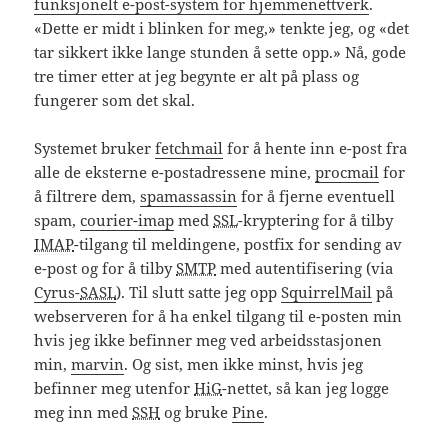
funksjonelt e-post-system for hjemmenettverk
.
«Dette er midt i blinken for meg,» tenkte jeg, og «det
tar sikkert ikke lange stunden å sette opp.» Nå, gode
tre timer etter at jeg begynte er alt på plass og
fungerer som det skal.
Systemet bruker
fetchmail
for å hente inn e-post fra
alle de eksterne e-postadressene mine,
procmail
for
å filtrere dem,
spamassassin
for å fjerne eventuell
spam,
courier-imap
med
SSL
-kryptering for å tilby
IMAP
-tilgang til meldingene, postfix for sending av
e-post og for å tilby
SMTP
med autentifisering (via
Cyrus-
SASL
). Til slutt satte jeg opp
SquirrelMail
på
webserveren for å ha enkel tilgang til e-posten min
hvis jeg ikke befinner meg ved arbeidsstasjonen
min,
marvin
. Og sist, men ikke minst, hvis jeg
befinner meg utenfor
HiG
-nettet, så kan jeg logge
meg inn med
SSH
og bruke
Pine
.