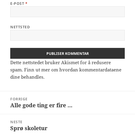
E-POST
*
NETTSTED
Dette nettstedet bruker Akismet for å redusere
spam.
Finn ut mer om hvordan kommentardataene
dine behandles.
Innleggsnavigasjon
FORRIGE
Alle gode ting er fire …
Forrige
innlegg:
NESTE
Sprø skoletur
Neste