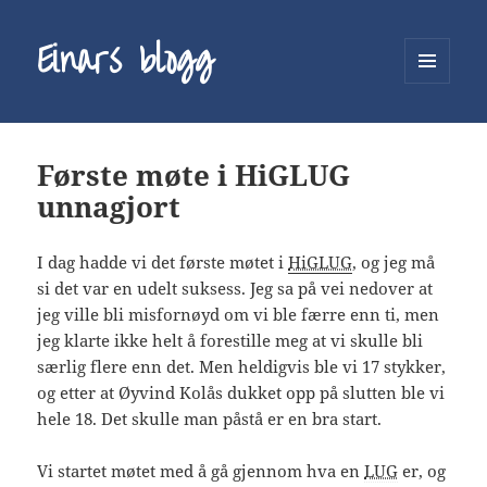
Einars blogg
MENY
OG
WIDGETER
Første møte i HiGLUG
unnagjort
I dag hadde vi det første møtet i
HiGLUG
, og jeg må
si det var en udelt suksess. Jeg sa på vei nedover at
jeg ville bli misfornøyd om vi ble færre enn ti, men
jeg klarte ikke helt å forestille meg at vi skulle bli
særlig flere enn det. Men heldigvis ble vi 17 stykker,
og etter at Øyvind Kolås dukket opp på slutten ble vi
hele 18. Det skulle man påstå er en bra start.
Vi startet møtet med å gå gjennom hva en
LUG
er, og