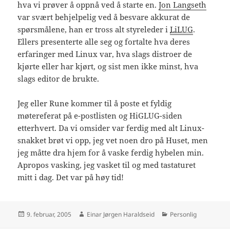
hva vi prøver å oppnå ved å starte en.
Jon Langseth
var svært behjelpelig ved å besvare akkurat de
spørsmålene, han er tross alt styreleder i
LiLUG
.
Ellers presenterte alle seg og fortalte hva deres
erfaringer med Linux var, hva slags distroer de
kjørte eller har kjørt, og sist men ikke minst, hva
slags editor de brukte.
Jeg eller Rune kommer til å poste et fyldig
møtereferat på e-postlisten og HiGLUG-siden
etterhvert. Da vi omsider var ferdig med alt Linux-
snakket brøt vi opp, jeg vet noen dro på Huset, men
jeg måtte dra hjem for å vaske ferdig hybelen min.
Apropos vasking, jeg vasket til og med tastaturet
mitt i dag. Det var på høy tid!
Publisert
Forfatter
Kategorier
9. februar, 2005
Einar Jørgen Haraldseid
Personlig