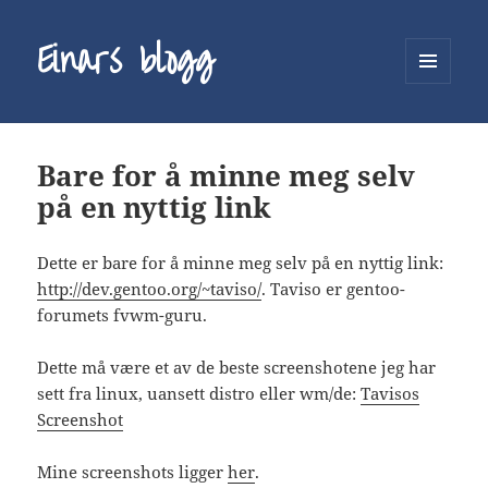
Einars blogg
MENY
OG
WIDGETER
Bare for å minne meg selv
på en nyttig link
Dette er bare for å minne meg selv på en nyttig link:
http://dev.gentoo.org/~taviso/
. Taviso er gentoo-
forumets fvwm-guru.
Dette må være et av de beste screenshotene jeg har
sett fra linux, uansett distro eller wm/de:
Tavisos
Screenshot
Mine screenshots ligger
her
.