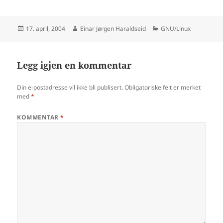
Publisert
Forfatter
Kategorier
17. april, 2004
Einar Jørgen Haraldseid
GNU/Linux
Legg igjen en kommentar
Din e-postadresse vil ikke bli publisert.
Obligatoriske felt er merket
med
*
KOMMENTAR
*