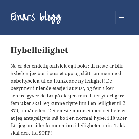
Einars blogg
MENY
OG
WIDGETER
Hybelleilighet
Nå er det endelig offisielt og i boks: til neste år blir
hybelen jeg bor i pusset opp og slått sammen med
nabohybelen til en flunkende ny leilighet! De
begynner i niende etasje i august, og fem uker
senere gyver de løs på etasjen min. Etter ytterligere
fem uker skal jeg kunne flytte inn i en leilighet til 2
370,- i måneden. Det eneste minuset med det hele er
at jeg antageligvis må bo i en normal hybel i 10 uker
før jeg omsider kommer inn i leiligheten min. Takk
skal dere ha
SOPP
!