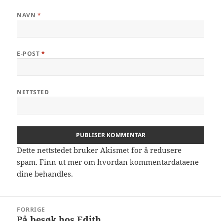
NAVN
*
E-POST
*
NETTSTED
Dette nettstedet bruker Akismet for å redusere
spam.
Finn ut mer om hvordan kommentardataene
dine behandles.
Innleggsnavigasjon
FORRIGE
På besøk hos Edith
Forrige