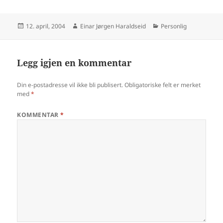
Publisert
Forfatter
Kategorier
12. april, 2004
Einar Jørgen Haraldseid
Personlig
Legg igjen en kommentar
Din e-postadresse vil ikke bli publisert.
Obligatoriske felt er merket
med
*
KOMMENTAR
*