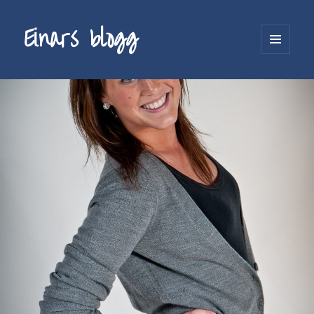
Einars blogg
MENY
OG
WIDGETER