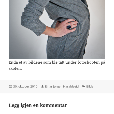
Enda et av bildene som ble tatt under fotoshooten på
skolen.
Publisert
Forfatter
Kategorier
30. oktober, 2010
Einar Jørgen Haraldseid
Bilder
Legg igjen en kommentar