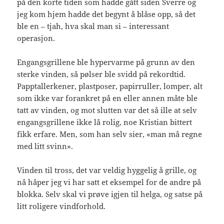
på den korte tiden som hadde gått siden Sverre og
jeg kom hjem hadde det begynt å blåse opp, så det
ble en – tjah, hva skal man si – interessant
operasjon.
Engangsgrillene ble hypervarme på grunn av den
sterke vinden, så pølser ble svidd på rekordtid.
Papptallerkener, plastposer, papirruller, lomper, alt
som ikke var forankret på en eller annen måte ble
tatt av vinden, og mot slutten var det så ille at selv
engangsgrillene ikke lå rolig, noe Kristian bittert
fikk erfare. Men, som han selv sier, «man må regne
med litt svinn».
Vinden til tross, det var veldig hyggelig å grille, og
nå håper jeg vi har satt et eksempel for de andre på
blokka. Selv skal vi prøve igjen til helga, og satse på
litt roligere vindforhold.