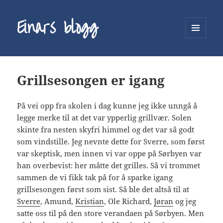
Einars blogg
MENY
OG
WIDGETER
Grillsesongen er igang
På vei opp fra skolen i dag kunne jeg ikke unngå å
legge merke til at det var ypperlig grillvær. Solen
skinte fra nesten skyfri himmel og det var så godt
som vindstille. Jeg nevnte dette for Sverre, som først
var skeptisk, men innen vi var oppe på Sørbyen var
han overbevist: her måtte det grilles. Så vi trommet
sammen de vi fikk tak på for å sparke igang
grillsesongen først som sist. Så ble det altså til at
Sverre
, Amund,
Kristian
, Ole Richard,
Jøran
og jeg
satte oss til på den store verandaen på Sørbyen. Men