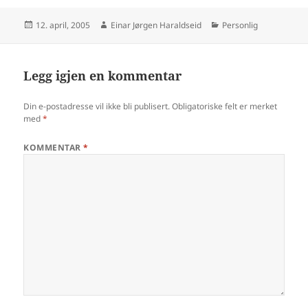
Publisert
Forfatter
Kategorier
12. april, 2005
Einar Jørgen Haraldseid
Personlig
Legg igjen en kommentar
Din e-postadresse vil ikke bli publisert.
Obligatoriske felt er merket
med
*
KOMMENTAR
*