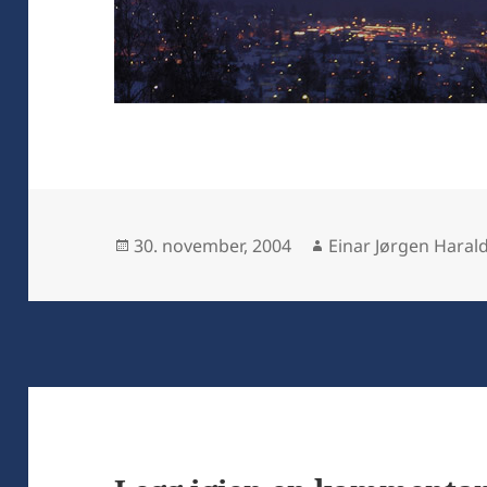
Publisert
Forfatter
30. november, 2004
Einar Jørgen Haral