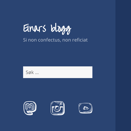
Einars blogg
Si non confectus, non reficiat
Søk
etter: