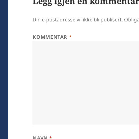
Legg igjen en kommenta
Din e-postadresse vil ikke bli publisert.
Obliga
KOMMENTAR
*
NAVN
*