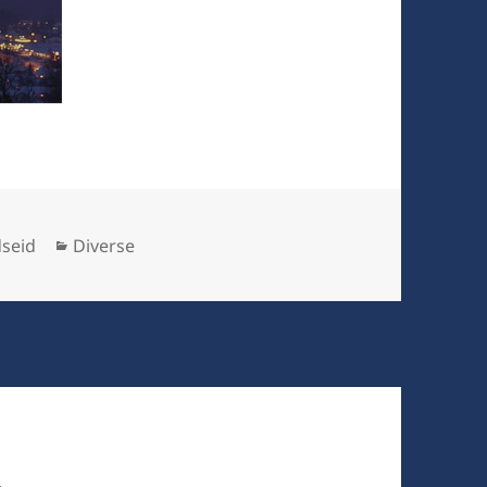
Kategorier
dseid
Diverse