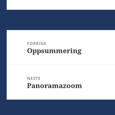
Innleggsnavigasjon
FORRIGE
Oppsummering
Forrige
innlegg:
NESTE
Panoramazoom
Neste
innlegg: