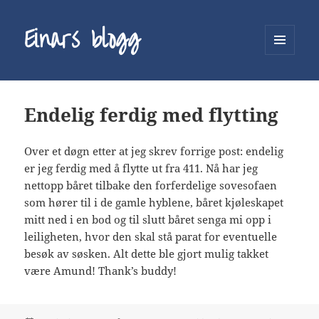
Einars blogg
MENY
OG
WIDGETER
Endelig ferdig med flytting
Over et døgn etter at jeg skrev forrige post: endelig
er jeg ferdig med å flytte ut fra 411. Nå har jeg
nettopp båret tilbake den forferdelige sovesofaen
som hører til i de gamle hyblene, båret kjøleskapet
mitt ned i en bod og til slutt båret senga mi opp i
leiligheten, hvor den skal stå parat for eventuelle
besøk av søsken. Alt dette ble gjort mulig takket
være Amund! Thank’s buddy!