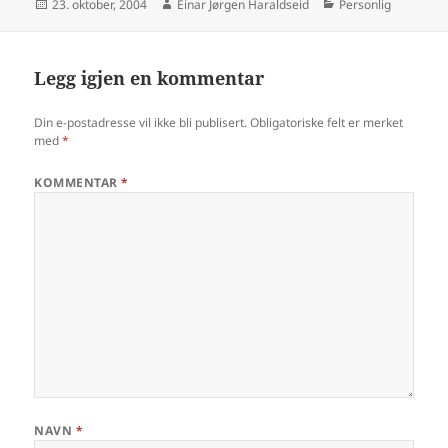
Publisert
Forfatter
Kategorier
23. oktober, 2004
Einar Jørgen Haraldseid
Personlig
Legg igjen en kommentar
Din e-postadresse vil ikke bli publisert.
Obligatoriske felt er merket
med
*
KOMMENTAR
*
NAVN
*