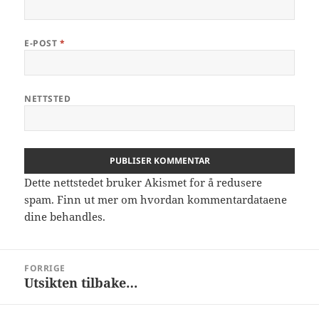
E-POST
*
NETTSTED
Dette nettstedet bruker Akismet for å redusere
spam.
Finn ut mer om hvordan kommentardataene
dine behandles.
Innleggsnavigasjon
FORRIGE
Utsikten tilbake…
Forrige
innlegg: